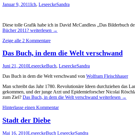
Januar 9, 2011
Ich
,
Leseecke
Sandra
Diese tolle Grafik habe ich in David McCandless „Das Bilderbuch de
Bücher 2011?
weiterlesen
→
Zeige alle 2 Kommentare
Das Buch, in dem die Welt verschwand
Juni 21, 2010
Leseecke
Buch
,
Leseecke
Sandra
Das Buch in dem die Welt verschwand von
Wolfram Fleischhauer
Man schreibt das Jahr 1780. Revolutionäre Ideen durchziehen das Lan
gekommen, und der junge Arzt und Epidemieforscher Nicolai Röschlaub
zum Ziel?
Das Buch, in dem die Welt verschwand
weiterlesen
→
Hinterlasse einen Kommentar
Stadt der Diebe
Mai 16, 2010
Leseecke
Buch Leseecke
Sandra